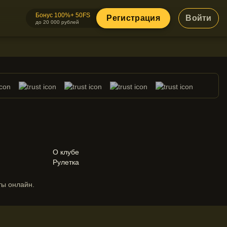
Бонус 100%+ 50FS
Регистрация
Войти
до 20 000 рублей
О клубе
Рулетка
ты онлайн.