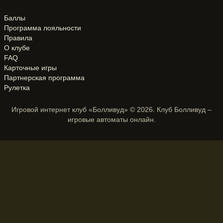
Баллы
Программа лояльности
Правила
О клубе
FAQ
Карточные игры
Партнерская программа
Рулетка
Игровой интернет клуб «Болливуд» © 2026. Клуб Болливуд –
игровые автоматы онлайн.