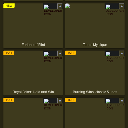
NEW
Fortune of Flint
Totem Mystique
ТОП
ТОП
Royal Joker: Hold and Win
Burning Wins: classic 5 lines
ТОП
ТОП