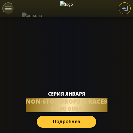
3
СЕРИЯ ЯНВАРЯ
NON-STOP DROPS & RACES
1 000 000€
Подробнее