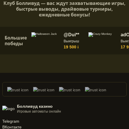
Клуб Болливуд — вас ждут захватывающие игры,
быстрые выводы, драйвовые турниры,
ежедневные бонусы!
@Dui**
adO
Большие
Выигрыш
Выи
победы
19 500
17 
Болливуд казино
Игровые автоматы онлайн
Telegram
ВКонтакте